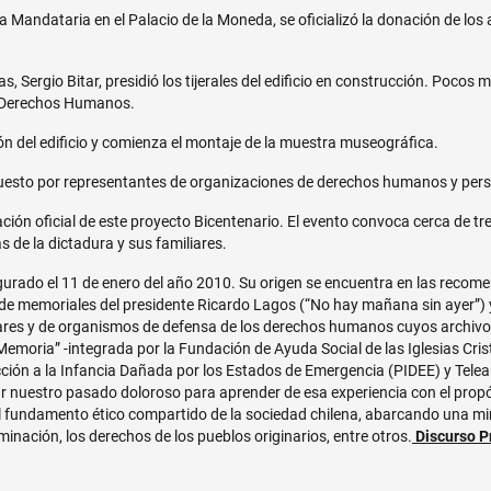
 Mandataria en el Palacio de la Moneda, se oficializó la donación de los 
s, Sergio Bitar, presidió los tijerales del edificio en construcción. Pocos
os Derechos Humanos.
ón del edificio y comienza el montaje de la muestra museográfica.
puesto por representantes de organizaciones de derechos humanos y per
ción oficial de este proyecto Bicentenario. El evento convoca cerca de t
 de la dictadura y sus familiares.
rado el 11 de enero del año 2010. Su origen se encuentra en las recome
n de memoriales del presidente Ricardo Lagos (“No hay mañana sin ayer”) y
iares y de organismos de defensa de los derechos humanos cuyos archiv
Memoria” -integrada por la Fundación de Ayuda Social de las Iglesias Cri
ción a la Infancia Dañada por los Estados de Emergencia (PIDEE) y Tele
 nuestro pasado doloroso para aprender de esa experiencia con el propósi
l fundamento ético compartido de la sociedad chilena, abarcando una mir
inación, los derechos de los pueblos originarios, entre otros.
Discurso P