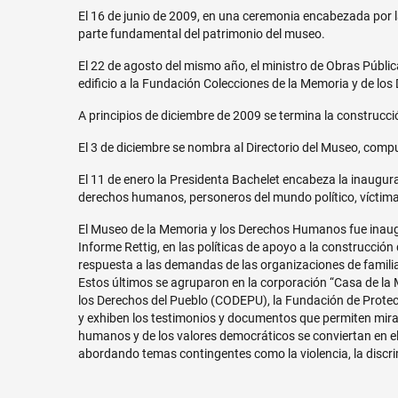
El 16 de junio de 2009, en una ceremonia encabezada por la
parte fundamental del patrimonio del museo.
El 22 de agosto del mismo año, el ministro de Obras Pública
edificio a la Fundación Colecciones de la Memoria y de l
A principios de diciembre de 2009 se termina la construcci
El 3 de diciembre se nombra al Directorio del Museo, com
El 11 de enero la Presidenta Bachelet encabeza la inaugura
derechos humanos, personeros del mundo político, víctimas
El Museo de la Memoria y los Derechos Humanos fue inaugu
Informe Rettig, en las políticas de apoyo a la construcció
respuesta a las demandas de las organizaciones de famil
Estos últimos se agruparon en la corporación “Casa de la 
los Derechos del Pueblo (CODEPU), la Fundación de Protec
y exhiben los testimonios y documentos que permiten mirar
humanos y de los valores democráticos se conviertan en e
abordando temas contingentes como la violencia, la discrim