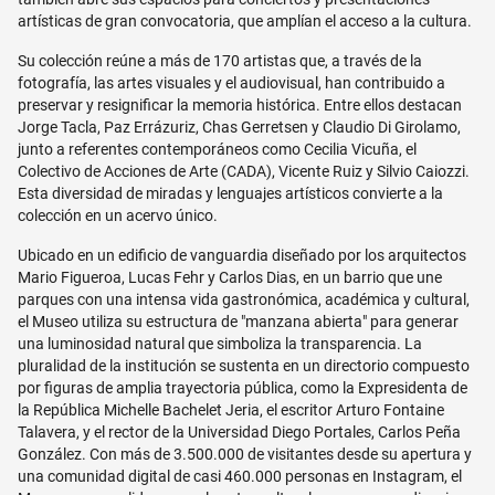
artísticas de gran convocatoria, que amplían el acceso a la cultura.
Su colección reúne a más de 170 artistas que, a través de la
fotografía, las artes visuales y el audiovisual, han contribuido a
preservar y resignificar la memoria histórica. Entre ellos destacan
Jorge Tacla, Paz Errázuriz, Chas Gerretsen y Claudio Di Girolamo,
junto a referentes contemporáneos como Cecilia Vicuña, el
Colectivo de Acciones de Arte (CADA), Vicente Ruiz y Silvio Caiozzi.
Esta diversidad de miradas y lenguajes artísticos convierte a la
colección en un acervo único.
Ubicado en un edificio de vanguardia diseñado por los arquitectos
Mario Figueroa, Lucas Fehr y Carlos Dias, en un barrio que une
parques con una intensa vida gastronómica, académica y cultural,
el Museo utiliza su estructura de "manzana abierta" para generar
una luminosidad natural que simboliza la transparencia. La
pluralidad de la institución se sustenta en un directorio compuesto
por figuras de amplia trayectoria pública, como la Expresidenta de
la República Michelle Bachelet Jeria, el escritor Arturo Fontaine
Talavera, y el rector de la Universidad Diego Portales, Carlos Peña
González. Con más de 3.500.000 de visitantes desde su apertura y
una comunidad digital de casi 460.000 personas en Instagram, el