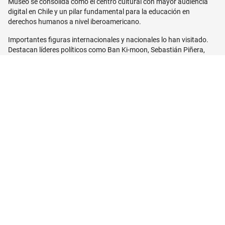
Museo se consolida como el centro cultural con mayor audiencia
digital en Chile y un pilar fundamental para la educación en
derechos humanos a nivel iberoamericano.
Importantes figuras internacionales y nacionales lo han visitado.
Destacan líderes políticos como Ban Ki-moon, Sebastián Piñera,
Joachim Gauck, François Hollande, Pedro Sánchez y Olaf Scholz,
princesa Mary de Dinamarca, Baltasar Garzón, así como activistas
y referentes culturales de la talla de Angela Davis, Adolfo Pérez
Esquivel, Silvia Federici y Esther Mujawayo. También artistas como
Sting y Tom Morello han recorrido sus salas, sumando su voz al
reconocimiento del Museo como símbolo de resiliencia
democrática.
Desde la creación del premio, se han celebrado nueve ediciones.
Las organizaciones galardonadas han sido la entidad brasileña
Pastoral da Criança; la Fundación Myrna Mack de Guatemala; el
Comité de América Latina y el Caribe para la Defensa de los
Derechos de la Mujer; la organización chilena no gubernamental
“Un techo para mi País”; la Red Nacional de Organismos Civiles de
Derechos Humanos “Todos los Derechos para Todas y Todos” de
México; la institución de las Adoratrices, de España; la Patrulla
Aérea Civil Colombiana; la ONG hondureña Acoes, y, en su última