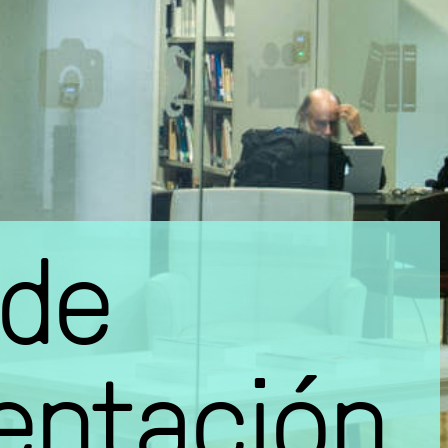
 de
ntación